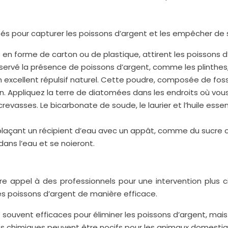
isés pour capturer les poissons d’argent et les empêcher de s
 en forme de carton ou de plastique, attirent les poissons 
servé la présence de poissons d’argent, comme les plinthes,
 excellent répulsif naturel. Cette poudre, composée de foss
n. Appliquez la terre de diatomées dans les endroits où vou
s crevasses. Le bicarbonate de soude, le laurier et l’huile ess
laçant un récipient d’eau avec un appât, comme du sucre ou
dans l’eau et se noieront.
ire appel à des professionnels pour une intervention plus c
les poissons d’argent de manière efficace.
souvent efficaces pour éliminer les poissons d’argent, mais 
its chimiques peuvent être nocifs pour les animaux domestiqu