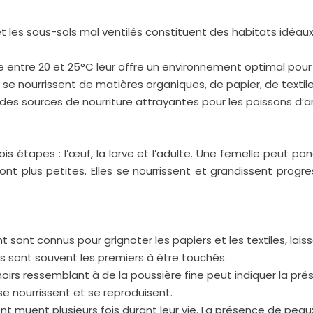
 et les sous-sols mal ventilés constituent des habitats idéaux
entre 20 et 25°C leur offre un environnement optimal pour 
se nourrissent de matières organiques, de papier, de textile
es sources de nourriture attrayantes pour les poissons d’a
ois étapes : l’œuf, la larve et l’adulte. Une femelle peut p
ont plus petites. Elles se nourrissent et grandissent prog
 sont connus pour grignoter les papiers et les textiles, laiss
 sont souvent les premiers à être touchés.
noirs ressemblant à de la poussière fine peut indiquer la p
se nourrissent et se reproduisent.
nt muent plusieurs fois durant leur vie. La présence de pe