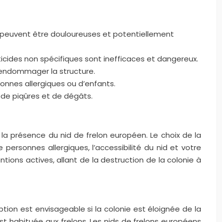
s peuvent être douloureuses et potentiellement
secticides non spécifiques sont inefficaces et dangereux.
u endommager la structure.
onnes allergiques ou d’enfants.
 de piqûres et de dégâts.
r la présence du nid de frelon européen. Le choix de la
personnes allergiques, l’accessibilité du nid et votre
tions actives, allant de la destruction de la colonie à
ption est envisageable si la colonie est éloignée de la
est habituée aux frelons. Les nids de frelons européens