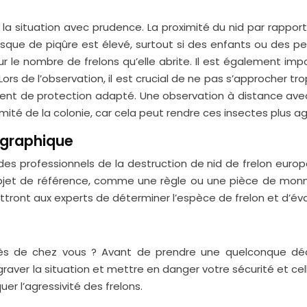
luer la situation avec prudence. La proximité du nid par rap
isque de piqûre est élevé, surtout si des enfants ou des per
 le nombre de frelons qu’elle abrite. Il est également import
Lors de l’observation, il est crucial de ne pas s’approcher 
t de protection adapté. Une observation à distance avec des
mité de la colonie, car cela peut rendre ces insectes plus ag
ographique
ar des professionnels de la destruction de nid de frelon euro
 objet de référence, comme une règle ou une pièce de monna
ttront aux experts de déterminer l’espèce de frelon et d’éval
 de chez vous ? Avant de prendre une quelconque décisio
aver la situation et mettre en danger votre sécurité et cel
uer l’agressivité des frelons.