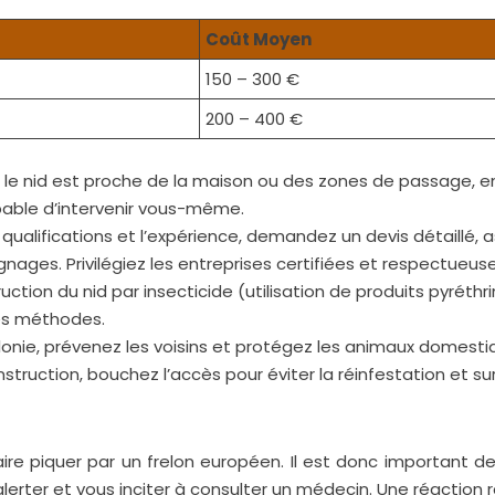
Coût Moyen
150 – 300 €
200 – 400 €
 le nid est proche de la maison ou des zones de passage, en 
apable d’intervenir vous-même.
s qualifications et l’expérience, demandez un devis détaillé
nages. Privilégiez les entreprises certifiées et respectueus
uction du nid par insecticide (utilisation de produits pyrét
res méthodes.
lonie, prévenez les voisins et protégez les animaux domesti
nstruction, bouchez l’accès pour éviter la réinfestation et su
faire piquer par un frelon européen. Il est donc important
alerter et vous inciter à consulter un médecin. Une réaction r