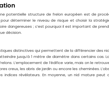
uation
ne potentielle structure de frelon européen est de procéd
pour déterminer le niveau de risque et choisir la stratégie
voire dangereuses ; c’est pourquoi il est important de pre
ue décision.
tiques distinctives qui permettent de la différencier des ni
tteindre jusqu’à 1 mètre de diamètre dans certains cas. L
 frelons. L’emplacement de l’édifice varie, mais on le retro
rbres creux, les abris de jardin ou encore les cheminées. L’ob
indices révélateurs. En moyenne, un nid mature peut abri