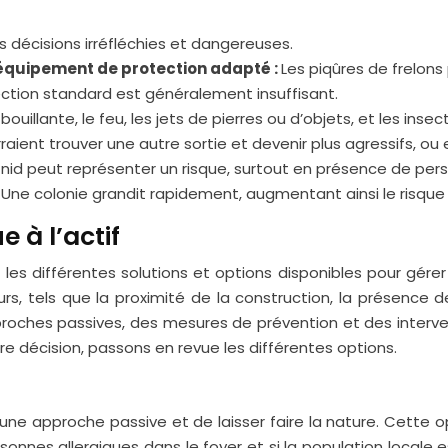
 décisions irréfléchies et dangereuses.
s équipement de protection adapté :
Les piqûres de frelon
ection standard est généralement insuffisant.
 bouillante, le feu, les jets de pierres ou d’objets, et les in
rraient trouver une autre sortie et devenir plus agressifs, o
nid peut représenter un risque, surtout en présence de pers
:
Une colonie grandit rapidement, augmentant ainsi le risque
e à l’actif
r les différentes solutions et options disponibles pour gére
, tels que la proximité de la construction, la présence de 
pproches passives, des mesures de prévention et des interven
e décision, passons en revue les différentes options.
r une approche passive et de laisser faire la nature. Cette o
onnes allergiques dans le foyer et si la population locale 