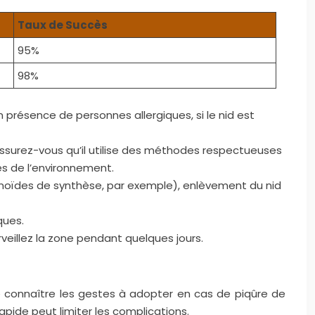
Taux de Succès
95%
98%
présence de personnes allergiques, si le nid est
, assurez-vous qu’il utilise des méthodes respectueuses
es de l’environnement.
hrinoïdes de synthèse, par exemple), enlèvement du nid
ques.
rveillez la zone pendant quelques jours.
 de connaître les gestes à adopter en cas de piqûre de
apide peut limiter les complications.